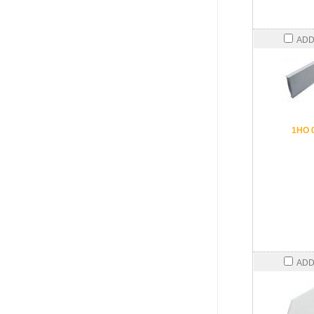
ADD
1HO 
ADD